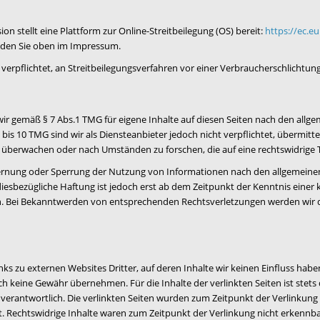
n stellt eine Plattform zur Online-Streitbeilegung (OS) bereit:
https://ec.
nden Sie oben im Impressum.
r verpflichtet, an Streitbeilegungsverfahren vor einer Verbraucherschlichtun
 wir gemäß § 7 Abs.1 TMG für eigene Inhalte auf diesen Seiten nach den all
 bis 10 TMG sind wir als Diensteanbieter jedoch nicht verpflichtet, übermitt
überwachen oder nach Umständen zu forschen, die auf eine rechtswidrige T
fernung oder Sperrung der Nutzung von Informationen nach den allgemeine
diesbezügliche Haftung ist jedoch erst ab dem Zeitpunkt der Kenntnis einer
h. Bei Bekanntwerden von entsprechenden Rechtsverletzungen werden wir 
ks zu externen Websites Dritter, auf deren Inhalte wir keinen Einfluss habe
h keine Gewähr übernehmen. Für die Inhalte der verlinkten Seiten ist stets 
 verantwortlich. Die verlinkten Seiten wurden zum Zeitpunkt der Verlinkung
. Rechtswidrige Inhalte waren zum Zeitpunkt der Verlinkung nicht erkennba