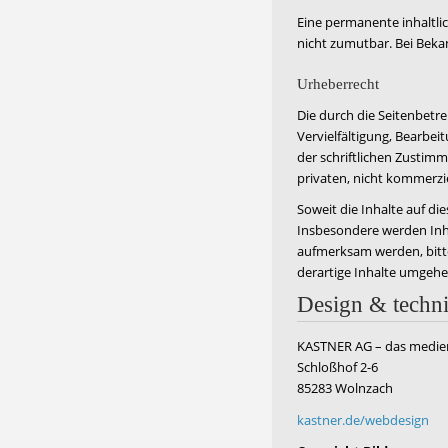
Eine permanente inhaltli
nicht zumutbar. Bei Bek
Urheberrecht
Die durch die Seitenbetre
Vervielfältigung, Bearbe
der schriftlichen Zustimm
privaten, nicht kommerzi
Soweit die Inhalte auf di
Insbesondere werden Inha
aufmerksam werden, bitt
derartige Inhalte umgehe
Design & techn
KASTNER AG – das medi
Schloßhof 2-6
85283 Wolnzach
kastner.de/webdesign