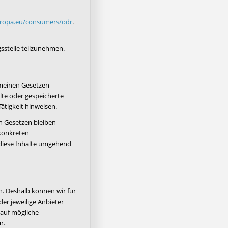
europa.eu/consumers/odr
.
gsstelle teilzunehmen.
gemeinen Gesetzen
elte oder gespeicherte
ätigkeit hinweisen.
n Gesetzen bleiben
 konkreten
diese Inhalte umgehend
n. Deshalb können wir für
der jeweilige Anbieter
 auf mögliche
r.