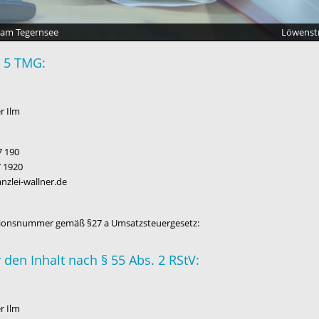
 am Tegernsee
Löwenstr
 5 TMG:
r Ilm
7 190
7 1920
nzlei-wallner.de
tionsnummer gemäß §27 a Umsatzsteuergesetz:
 den Inhalt nach § 55 Abs. 2 RStV:
r Ilm